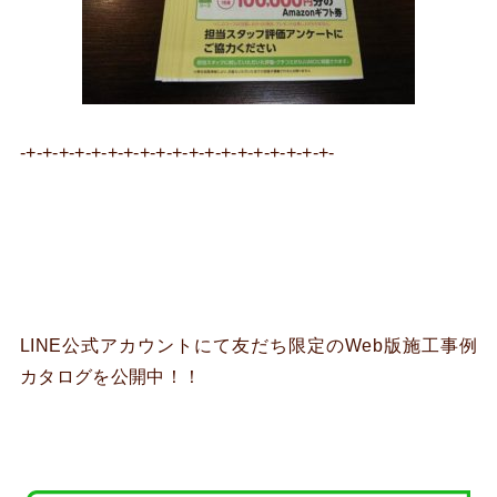
-+-+-+-+-+-+-+-+-+-+-+-+-+-+-+-+-+-+-+-
LINE公式アカウントにて友だち限定のWeb版施工事例
カタログを公開中！！