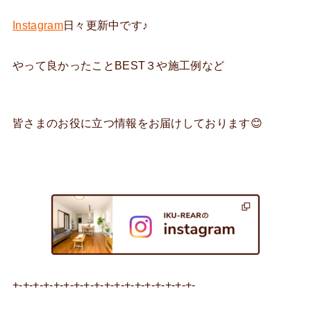
Instagram
日々更新中です♪
やって良かったことBEST３や施工例など
皆さまのお役に立つ情報をお届けしております😊
+-+-+-+-+-+-+-+-+-+-+-+-+-+-+-+-+-+-