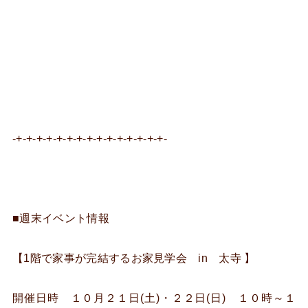
-+-+-+-+-+-+-+-+-+-+-+-+-+-+-+-
■週末イベント情報
【1階で家事が完結するお家見学会 in 太寺 】
開催日時 １０月２１日(土)・２２日(日) １０時～１