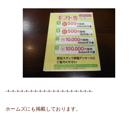
-+-+-+-+-+-+-+-+-+-+-+-+-+-+-+-+-+-+-+-
ホームズにも掲載しております。