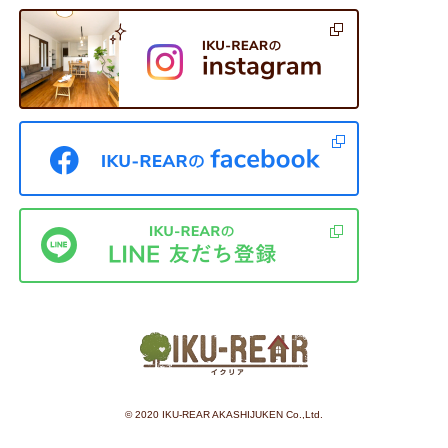
©︎ 2020 IKU-REAR AKASHIJUKEN Co.,Ltd.