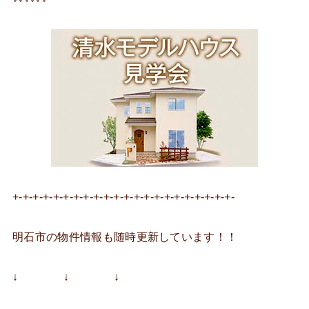
+-+-+-+-+-+-+-+-+-+-+-+-+-+-+-+-+-+-+-+-+-+-
明石市の物件情報も随時更新しています！！
↓ ↓ ↓