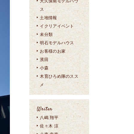
大久保南モデルハウ
ス
土地情報
イクリアイベント
未分類
明石モデルハウス
お客様のお家
濱田
小森
木育ひろめ隊のスス
メ
Writer
八嶋 翔平
佐々木 涼