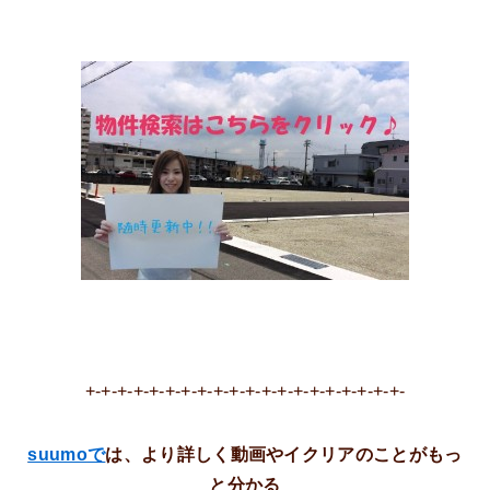
+-+-+-+-+-+-+-+-+-+-+-+-+-+-+-+-+-+-+-+-
suumo
で
は、より詳しく動画やイクリアのことがもっ
と分かる