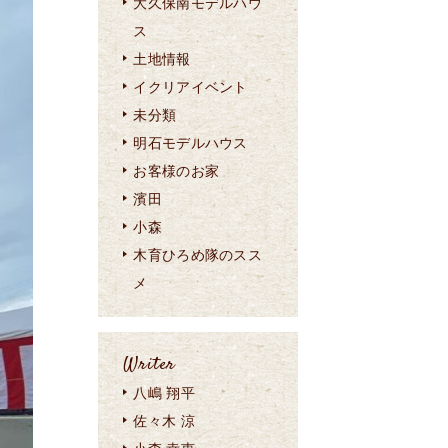
大久保南モデルハウ
ス
土地情報
イクリアイベント
未分類
明石モデルハウス
お客様のお家
濱田
小森
木育ひろめ隊のスス
メ
Writer
八嶋 翔平
佐々木 涼