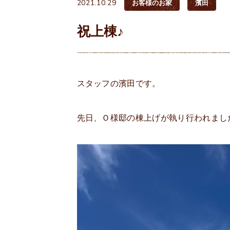
2021.10.29
お客様のお家
濱田
祝上棟♪
スタッフの濱田です。
先日、Ｏ様邸の棟上げが執り行われまし