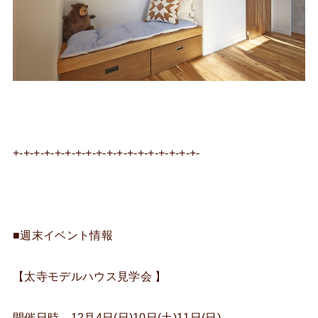
+-+-+-+-+-+-+-+-+-+-+-+-+-+-+-+-+-+-
■週末イベント情報
【太寺モデルハウス見学会 】
開催日時 12月4日(日)10日(土)11日(日)