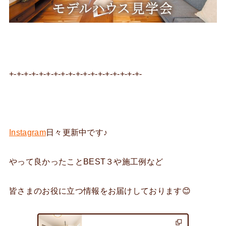
+-+-+-+-+-+-+-+-+-+-+-+-+-+-+-+-+-+-
Instagram
日々更新中です♪
やって良かったことBEST３や施工例など
皆さまのお役に立つ情報をお届けしております😊