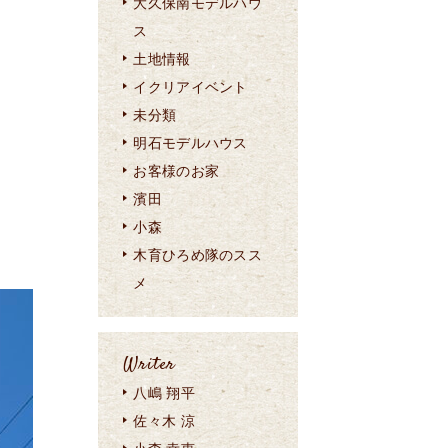
大久保南モデルハウ
ス
土地情報
イクリアイベント
未分類
明石モデルハウス
お客様のお家
濱田
小森
木育ひろめ隊のスス
メ
Writer
八嶋 翔平
佐々木 涼