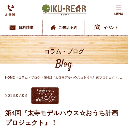
MENU
資料請求
ご来店予約
イベント
コラム・ブログ
Blog
HOME
コラム・ブログ
第4回『太寺モデルハウス☆おうち計画プロジェクト』！
『太寺モデル
プロジェク
2016.07.08
ト』イクリア×
マザープラス
第4回『太寺モデルハウス☆おうち計画
プロジェクト』！