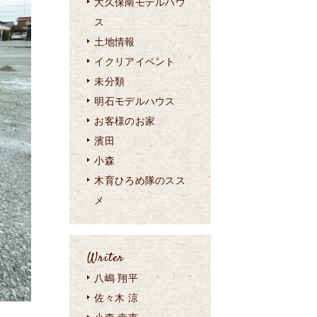
大久保南モデルハウ
ス
土地情報
イクリアイベント
未分類
明石モデルハウス
お客様のお家
濱田
小森
木育ひろめ隊のスス
メ
Writer
八嶋 翔平
佐々木 涼
。