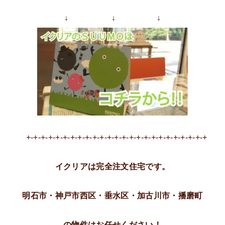
↓ ↓ ↓
+-+-+-+-+-+-+-+-+-+-+-+-+-+-+-+-+-+-+-+-+-+-+-+-+
イクリアは完全注文住宅です。
明石市・神戸市西区・垂水区・加古川市・播磨町
の物件はお任せください！