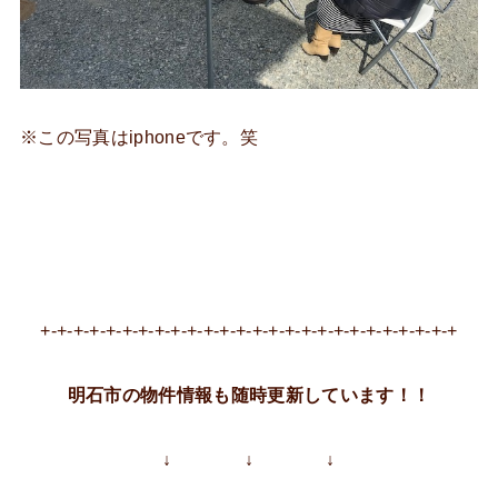
※この写真はiphoneです。笑
+-+-+-+-+-+-+-+-+-+-+-+-+-+-+-+-+-+-+-+-+-+-+-+-+-+
明石市の物件情報も随時更新しています！！
↓ ↓ ↓