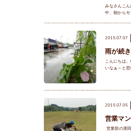
みなさんこん
中、朝からモ
2015.07.07
雨が続
こんにちは。
いなぁ～と思
2015.07.05
営業マ
営業部の濱田