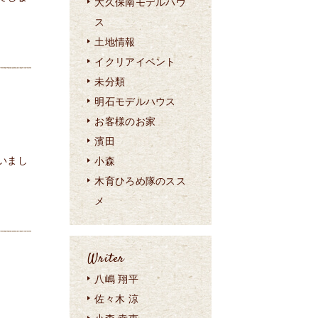
大久保南モデルハウ
ス
土地情報
イクリアイベント
未分類
明石モデルハウス
お客様のお家
濱田
いまし
小森
木育ひろめ隊のスス
メ
Writer
八嶋 翔平
佐々木 涼