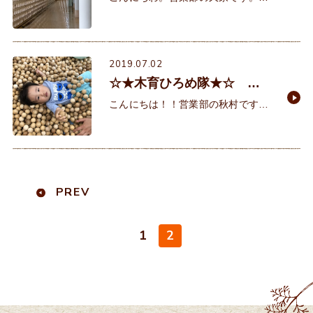
雨はじめじめしますね～。 そんな
中、沖縄にある沖縄県立博物館に行
って参りました。 沖縄はしっかり梅
雨でしたが傘を差し、
2019.07.02
☆★木育ひろめ隊★☆ み
つばこども園＠大久保町大
こんにちは！！営業部の秋村です
久保町
(^^)いよいよ梅雨入りで、湿度が高
くてジメっと不快な日が続いていま
すね・・・昨日はいつもお世話にな
っております大久保の【みつばこ
PREV
1
2