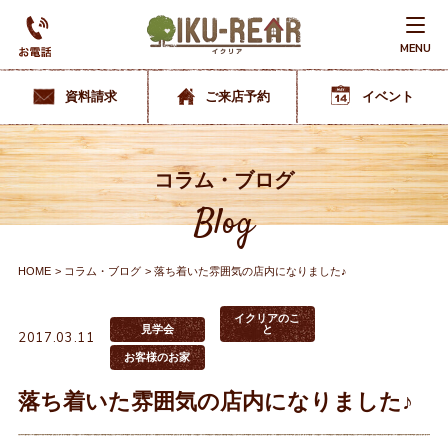
MENU
資料請求
ご来店予約
イベント
コラム・ブログ
Blog
HOME
コラム・ブログ
落ち着いた雰囲気の店内になりました♪
イクリアのこ
見学会
と
2017.03.11
お客様のお家
落ち着いた雰囲気の店内になりました♪