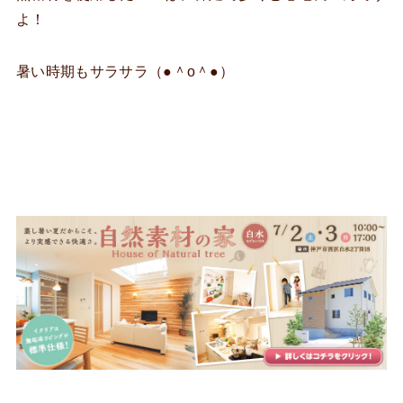
よ！
暑い時期もサラサラ（●＾o＾●）