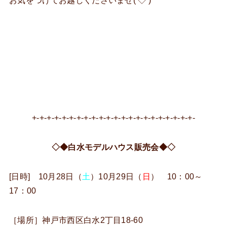
お気をつけてお越しくださいませ(‘◇’)ゞ
+-+-+-+-+-+-+-+-+-+-+-+-+-+-+-+-+-+-+-+-+-+-
◇◆白水モデルハウス販売会◆◇
[日時] 10月28日（
土
）10月29日（
日
） 10：00～
17：00
［場所］神戸市西区白水2丁目18-60