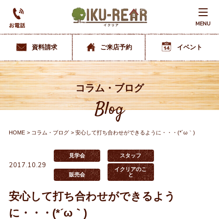
MENU
資料請求
ご来店予約
イベント
コラム・ブログ
Blog
HOME
コラム・ブログ
安心して打ち合わせができるように・・・(*´ω｀)
見学会
スタッフ
2017.10.29
イクリアのこ
販売会
と
安心して打ち合わせができるよう
に・・・(*´ω｀)