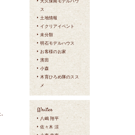
大久保南モデルハウ
ス
土地情報
イクリアイベント
未分類
明石モデルハウス
お客様のお家
濱田
小森
木育ひろめ隊のスス
メ
Writer
た。
八嶋 翔平
佐々木 涼