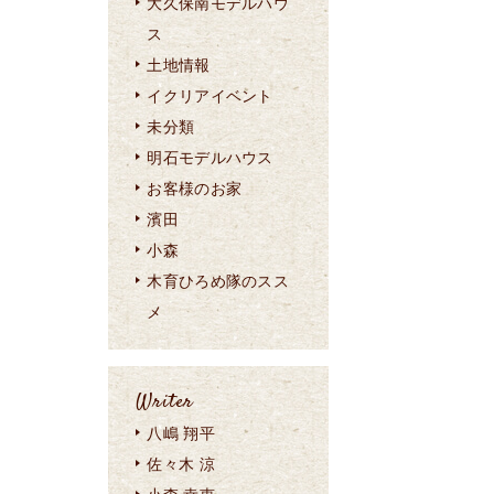
大久保南モデルハウ
ス
土地情報
イクリアイベント
未分類
明石モデルハウス
お客様のお家
濱田
小森
木育ひろめ隊のスス
メ
Writer
八嶋 翔平
佐々木 涼