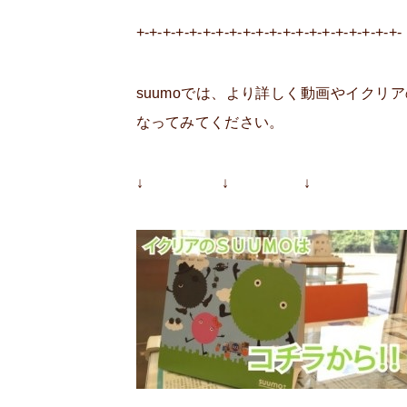
+-+-+-+-+-+-+-+-+-+-+-+-+-+-+-+-+-+-+-+-
suumoでは、より詳しく動画やイク
なってみてください。
↓ ↓ ↓