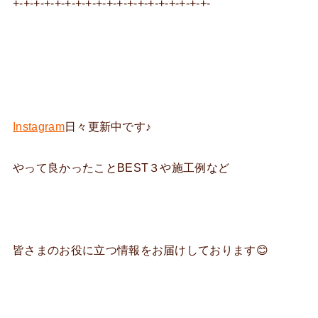
+-+-+-+-+-+-+-+-+-+-+-+-+-+-+-+-+-+-+-
Instagram
日々更新中です♪
やって良かったことBEST３や施工例など
皆さまのお役に立つ情報をお届けしております😊