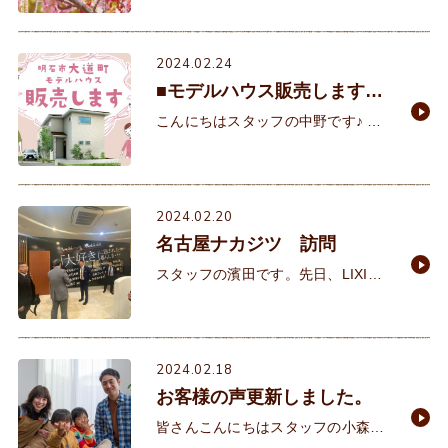
した😢こんな日は、ショッピングモ
ールが混雑します。皆考える事一緒
ですもんね。 イベント
2024.02.24
■モデルハウス販売します！
■
こんにちはスタッフの中野です♪ 先
日、何気にyoutubeを開くと、仏教
哲学の長老の法話がのっていたので
クリックしてみました。お話は
「貪・瞋・痴(とん
2024.02.20
名古屋ナカジツ 訪問
スタッフの濱田です。先日、LIXIL
さんの計らいで名古屋市にあるナカ
ジツさんという会社に研修に行って
きました。素敵なショールームでお
客様もこんな空間でお打ち合わ
2024.02.18
お客様の声更新しました。
皆さんこんにちはスタッフの小森で