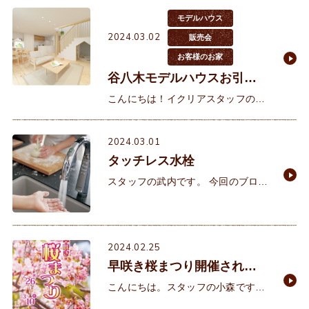
に、、、4月からまた新しい環
モデルハウス
2024.03.02
販売会
お客様のお家
谷八木モデルハウスお引渡
し♬
こんにちは！イクリアスタッフの秋
村です。 先日完成見学会を開催しま
した【谷八木モデルハウス】をご契
2024.03.01
約頂きましたお客様へ鍵渡しさせて
タッチレス水栓
頂きました(^^)K
スタッフの武内です。 今回のブログ
では私が家を建て、実際に導入して
良かった設備を紹介！良かった設備
はキッチンの「タッチレス水栓」で
す。タッチレス水栓と
2024.02.25
早咲き桜まつり開催されま
す🌸
こんにちは。スタッフの小森です。
3連休最終日は雨となってしまいま