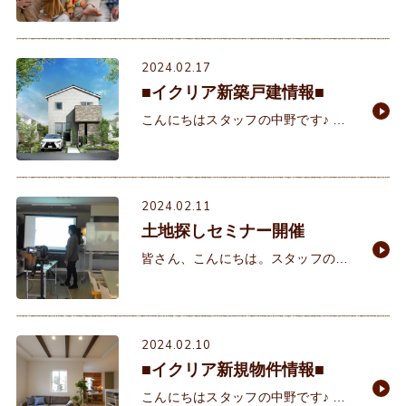
す。 寒暖差で体調を崩す人がおおく
なっています。皆様、お気を付けく
ださい。 イクリアのお客様の声が更
新されま
2024.02.17
■イクリア新築戸建情報■
こんにちはスタッフの中野です♪ Ｎ
ＨＫの大河ドラマ「光る君へ」にち
なんで日本最古の恋物語『源氏物
語』が再注目されていますね！ゆか
りの地として明石市も紹
2024.02.11
土地探しセミナー開催
皆さん、こんにちは。スタッフの小
森です。 日差しが春の日差しになり
つつありますね。車に乗っている
と、車内はポカポカし暑いくらいで
す。助手席で居眠りしそ
2024.02.10
■イクリア新規物件情報■
こんにちはスタッフの中野です♪ 当