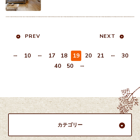
社施工の「大久保南モデルハウス」
の販売抽選日まであと3日となりま
した！皆さまに愛され、「マイホー
ムを建てる参考に」と
PREV
NEXT
...
...
...
10
17
18
19
20
21
30
...
40
50
カテゴリー