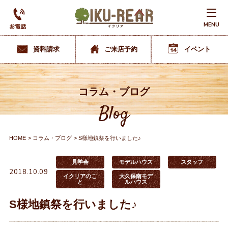
MENU
資料請求
ご来店予約
イベント
コラム・ブログ
Blog
HOME
コラム・ブログ
S様地鎮祭を行いました♪
見学会
モデルハウス
スタッフ
2018.10.09
イクリアのこ
大久保南モデ
と
ルハウス
S様地鎮祭を行いました♪