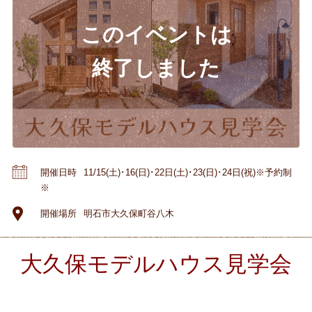
開催日時
11/15(土)･16(日)･22日(土)･23(日)･24日(祝)※予約制
※
開催場所
明石市大久保町谷八木
大久保モデルハウス見学会