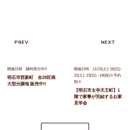
PREV
NEXT
おすすめ物件
見学会
開催日時 : 随時受付中!!
開催日時 : 11/15(土)･16(日)･
22(土)･23(日) ･24(祝)※予約
明石市西新町 全29区画
制※
大型分譲地 販売中!!
【明石市太寺天王町】1
階で家事が完結するお家
見学会