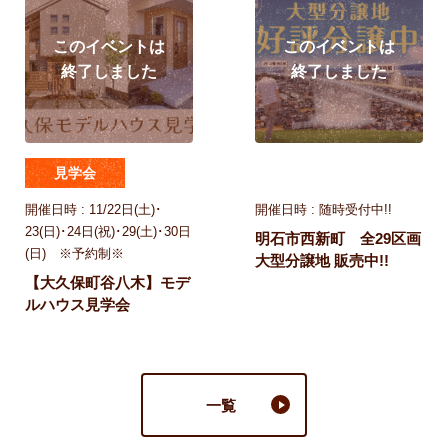
見学会
おすすめ物件
開催日時 : 11/22日(土)･
開催日時 : 随時受付中!!
23(日)･24日(祝)･29(土)･30日
明石市西新町 全29区画
(日) ※予約制※
大型分譲地 販売中!!
【大久保町谷八木】モデ
ルハウス見学会
一覧