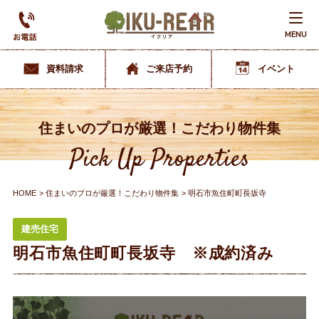
MENU
資料請求
ご来店予約
イベント
住まいのプロが厳選！こだわり物件集
Pick Up Properties
HOME
住まいのプロが厳選！こだわり物件集
明石市魚住町町長坂寺
建売住宅
明石市魚住町町長坂寺 ※成約済み