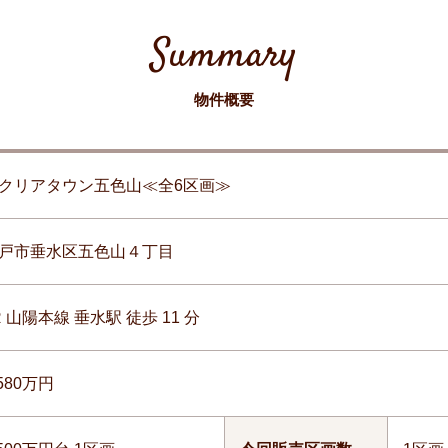
Summary
物件概要
クリアタウン五色山≪全6区画≫
戸市垂水区五色山４丁目
R 山陽本線 垂水駅 徒歩 11 分
,580万円