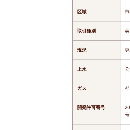
区域
市
取引種別
実
現況
更
上水
公
ガス
都
開発許可番号
2
号