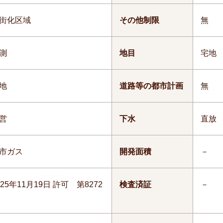
街化区域
その他制限
無
測
地目
宅地
地
道路等の都市計画
無
営
下水
直放
市ガス
開発面積
－
025年11月19日 許可 第8272
検査済証
－