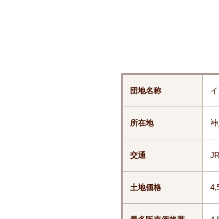
団地名称
イ
所在地
神
交通
J
土地価格
4