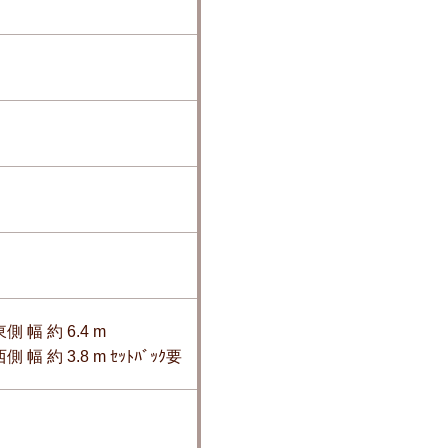
側 幅 約 6.4 m
側 幅 約 3.8 m ｾｯﾄﾊﾞｯｸ要