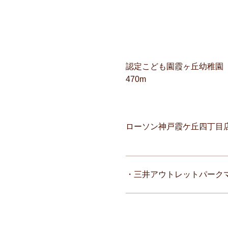
認定こども園霞ヶ丘幼稚園
470m
ローソン神戸霞ケ丘四丁目店 
・三井アウトレットパークマリ