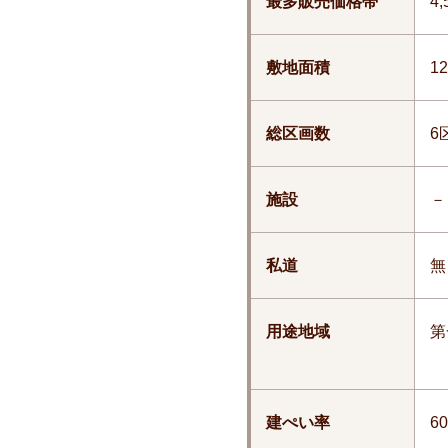
最多販売価格帯
4
敷地面積
12
総区画数
6
施設
－
私道
無
用途地域
第
建ぺい率
6