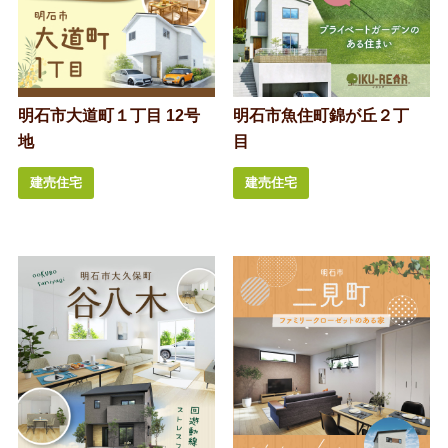
明石市大道町１丁目 12号
明石市魚住町錦が丘２丁
地
目
建売住宅
建売住宅