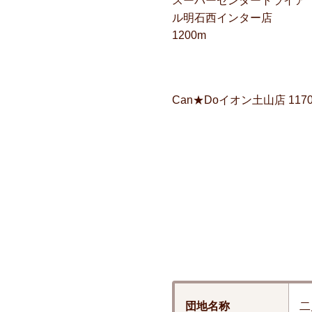
スーパーセンタートライア
ル明石西インター店
1200m
Can★Doイオン土山店 117
団地名称
二