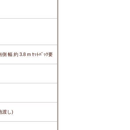
側 幅 約 3.8 m ｾｯﾄﾊﾞｯｸ要
地渡し)