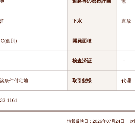
地
道路等の都市計画
無
営
下水
直放
PG(個別)
開発面積
－
検査済証
－
築条件付宅地
取引態様
代理
33-1161
情報反映日：2026年07月24日
次回