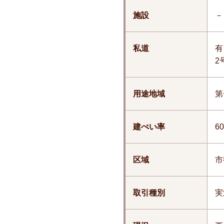
施設
－
私道
有
2
用途地域
第
建ぺい率
6
区域
市
取引種別
実