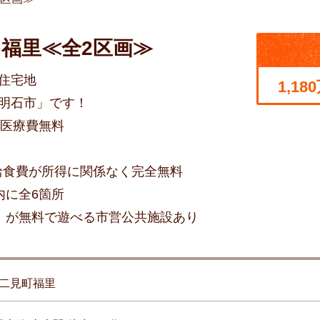
福里≪全2区画≫
住宅地
1,18
明石市」です！
も医療費無料
校給食費が所得に関係なく完全無料
内に全6箇所
）が無料で遊べる市営公共施設あり
二見町福里