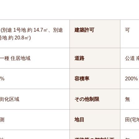
 (別途 1号地 約 14.7㎡、別途
建築許可
可
号地 約 20.8㎡)
一種 住居地域
道路
公道 南
0%
容積率
200%
街化区域
その他制限
無
測
地目
田(宅