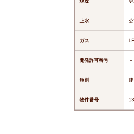
現況
更
上水
公
ガス
L
開発許可番号
－
種別
建
物件番号
13