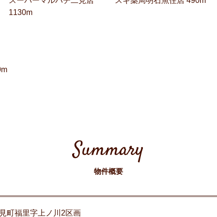
スーパーマルハチ二見店
スギ薬局明石魚住店 490m
1130m
0m
Summary
物件概要
見町福里字上ノ川2区画