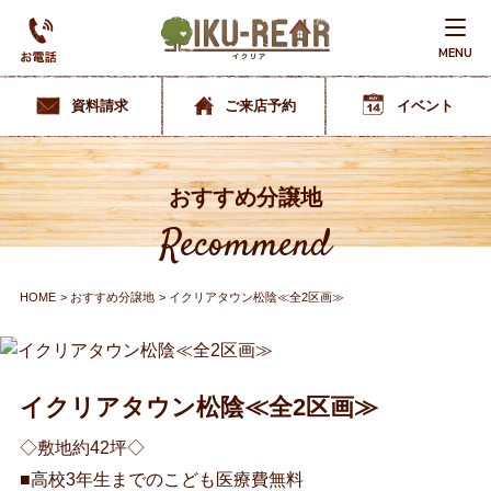
MENU
資料請求
ご来店予約
イベント
おすすめ分譲地
Recommend
HOME
おすすめ分譲地
イクリアタウン松陰≪全2区画≫
イクリアタウン松陰≪全2区画≫
◇敷地約42坪◇
■高校3年生までのこども医療費無料