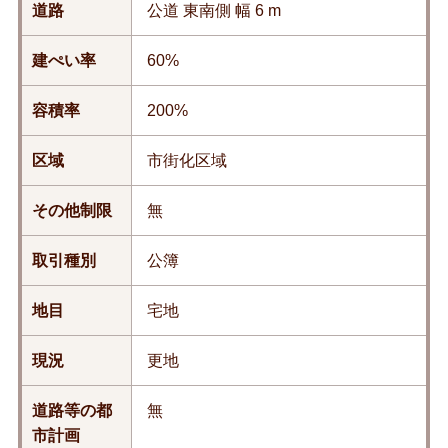
道路
公道 東南側 幅 6 m
建ぺい率
60%
容積率
200%
区域
市街化区域
その他制限
無
取引種別
公簿
地目
宅地
現況
更地
道路等の都
無
市計画