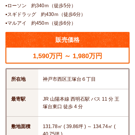
▪ローソン 約340ｍ（徒歩5分）
▪スギドラッグ 約430ｍ（徒歩6分）
▪マルアイ 約450ｍ（徒歩6分）
販売価格
1,590万円 ～ 1,980万円
所在地
神戸市西区王塚台６丁目
最寄駅
JR 山陽本線 西明石駅 バス 11 分 王
塚台東口 徒歩 4 分
敷地面積
131.78㎡ ( 39.86坪 ) ～ 134.74㎡ (
40.75坪 )