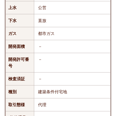
上水
公営
下水
直放
ガス
都市ガス
開発面積
－
開発許可番
－
号
検査済証
－
種別
建築条件付宅地
取引態様
代理