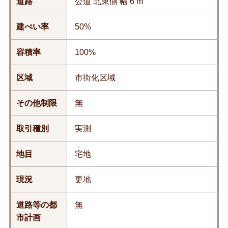
道路
公道 北東側 幅 6 m
建ぺい率
50%
容積率
100%
区域
市街化区域
その他制限
無
取引種別
実測
地目
宅地
現況
更地
道路等の都
無
市計画