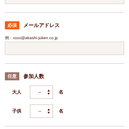
メールアドレス
必須
例：xxxx@akashi-juken.co.jp
参加人数
任意
大人
名
子供
名