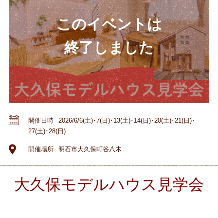
開催日時
2026/6/6(土)･7(日)･13(土)･14(日)･20(土)･21(日)･
27(土)･28(日)
開催場所
明石市大久保町谷八木
大久保モデルハウス見学会