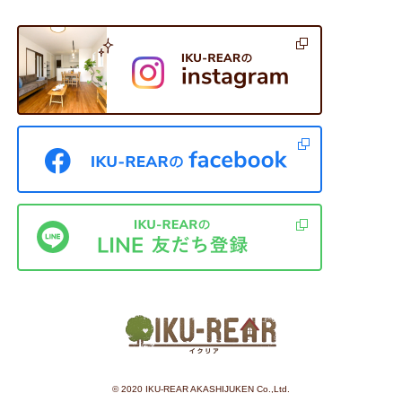
©︎ 2020 IKU-REAR AKASHIJUKEN Co.,Ltd.