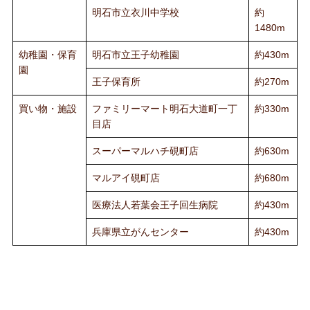
明石市立衣川中学校
約
1480m
幼稚園・保育
明石市立王子幼稚園
約430m
園
王子保育所
約270m
買い物・施設
ファミリーマート明石大道町一丁
約330m
目店
スーパーマルハチ硯町店
約630m
マルアイ硯町店
約680m
医療法人若葉会王子回生病院
約430m
兵庫県立がんセンター
約430m