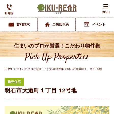
MENU
資料請求
ご来店予約
イベント
住まいのプロが厳選！こだわり物件集
Pick Up Properties
HOME
住まいのプロが厳選！こだわり物件集
明石市大道町１丁目 12号地
建売住宅
明石市大道町１丁目 12号地