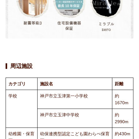
周辺施設
カテゴリ
施設名
距離
学校
神戸市立玉津第一小学校
約
1670m
神戸市立玉津中学校
約
2990m
幼稚園・保育
幼保連携型認定こども園わらべ保育
約430m