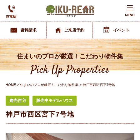
MENU
資料請求
ご来店予約
イベント
住まいのプロが厳選！こだわり物件集
Pick Up Properties
HOME
住まいのプロが厳選！こだわり物件集
神戸市西区宮下7号地
建売住宅
販売中モデルハウス
神戸市西区宮下7号地