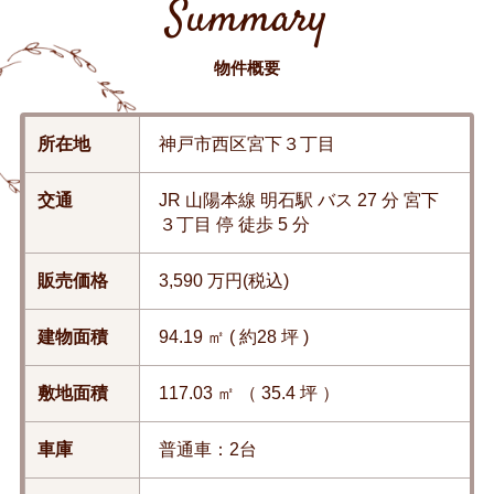
Summary
物件概要
所在地
神戸市西区宮下３丁目
交通
JR 山陽本線 明石駅 バス 27 分 宮下
３丁目 停 徒歩 5 分
販売価格
3,590 万円(税込)
建物面積
94.19 ㎡ ( 約28 坪 )
敷地面積
117.03 ㎡ （ 35.4 坪 ）
車庫
普通車：2台