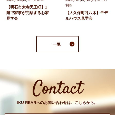
制※
【明石市太寺天王町】1
階で家事が完結するお家
【大久保町谷八木】モデ
見学会
ルハウス見学会
一覧
Contact
IKU-REARへのお問い合わせは、こちらから。