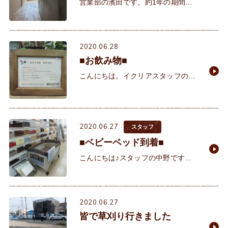
営業部の濱田です。約1年の期間を
経てS様邸が完成いたしました。い
よいよお引渡しです。奥様の意見を
出来る限り優先してあげようとする
2020.06.28
優しいご主人様。コツコツと勉強し
■お飲み物■
こんにちは。イクリアスタッフの小
森です。 今日は、イクリアでお出
ししているお飲み物をご紹介しま
す。 こちらがメニュー
2020.06.27
スタッフ
■ベビーベッド到着■
こんにちは♪スタッフの中野です。
前回予告していたベビーベッドが無
事に到着いたしました！！ 箱から出
すまでは出来ましたが、技術と知恵
2020.06.27
の不足により広げるだ
皆で草刈り行きました