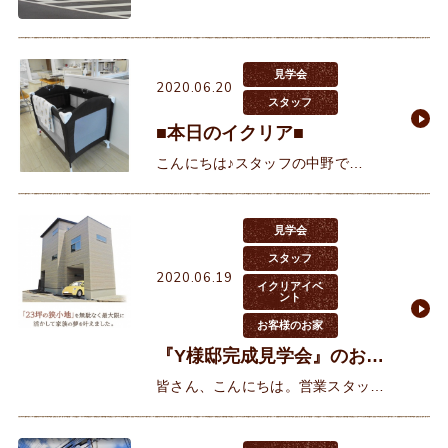
応えて、ケンタッキーフライドチキ
ンをテイクアウトしました。私も晩
御飯を作りたくない気分だったので
見学会
2020.06.20
スタッフ
■本日のイクリア■
こんにちは♪スタッフの中野で
す。 今日は梅雨の合間の晴れ間！！
朝から気持ち良く晴れていますが、
皆様お元気にお過ごしでしょう
見学会
か？ 私はといいま
スタッフ
2020.06.19
イクリアイベ
ント
お客様のお家
『Y様邸完成見学会』のお知
らせ♪人丸小学校、東野町、
皆さん、こんにちは。営業スタッフ
注文住宅♪
の西野です。今週末6/20（土）・
6/21（日）、お客様のご厚意によ