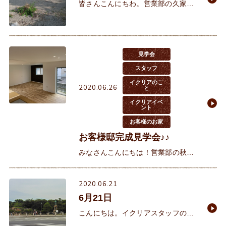
皆さんこんにちわ。営業部の久家で
す。梅雨真っ盛り(;^ω^)ですがいか
がお過ごしでしょうか?イクリアは
そんな日だからこそ店長を筆頭に皆
で草刈りに行きました🔥（ダ
見学会
スタッフ
イクリアのこ
2020.06.26
と
イクリアイベ
ント
お客様のお家
お客様邸完成見学会♪♪
みなさんこんにちは！営業部の秋村
です。 インスタグラムの方にも投稿
しているのですが、来週末にお客様
2020.06.21
邸完成見学会を開催する事になりま
6月21日
した♪この度開催のお
こんにちは。イクリアスタッフの小
森です。昨日の晩御飯は娘の要望に