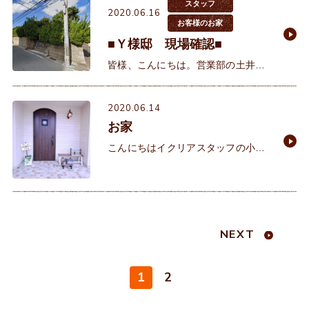
り、お引渡し前の完成見学会を開催
スタッフ
2020.06.16
させて頂く事になりました♪人
お客様のお家
■Ｙ様邸 現場確認■
皆様、こんにちは。営業部の土井で
す！ 緊急事態宣が解除され、やっと
通常の日々に戻りつつありますね。
2020.06.14
変わったことといえば、マスクが手
お家
放せなくなりました。
こんにちはイクリアスタッフの小森
です。 昨日に引き続き、本日も沢山
の方々にモデルハウスプレオープン
の予約を頂き有難うございます。今
回のモデルハウスには
NEXT
1
2