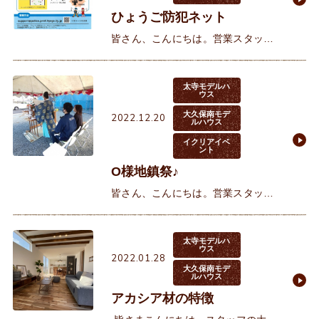
ひょうご防犯ネット
皆さん、こんにちは。営業スタッフ
の西野です。先日からニュースで話
題の連続強盗事件。怖いですよ
ね…。明石でここまで大きな事件が
太寺モデルハ
ウス
起こるとは思えませんが（起こって
大久保南モデ
2022.12.20
ほし
ルハウス
イクリアイベ
ント
O様地鎮祭♪
皆さん、こんにちは。営業スタッフ
の西野です。先日、O様の地鎮祭を
行いました♪大久保駅徒歩圏のすご
く便利の良い立地で誰もが気に入っ
太寺モデルハ
ウス
2022.01.28
て頂ける場所です♪地鎮祭当日はす
大久保南モデ
ルハウス
アカシア材の特徴