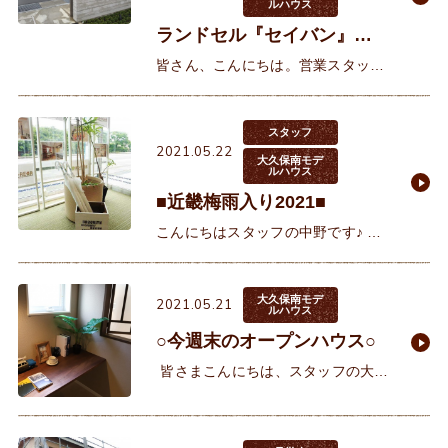
ルハウス
ランドセル『セイバン』を
買いに行ってきました♪
皆さん、こんにちは。営業スタッフ
の西野です。来年、双子達がいよい
よ小学生になるので、ライドセルを
買いに行きました♪CMでも『天使の
スタッフ
2021.05.22
はね』でおなじみの『セイバン』
大久保南モデ
ルハウス
■近畿梅雨入り2021■
こんにちはスタッフの中野です♪ カ
ラッと晴れることが少ない今日この
頃、皆様いかがお過ごしでしょう
か。例年であればこの時節、過ごし
大久保南モデ
2021.05.21
ルハウス
やすい晩春のはずが既に
○今週末のオープンハウス○
皆さまこんにちは、スタッフの大西
です^^ 今週末のオープンハウスは、
大久保南モデルハウスにて開催いた
します！日時 5/22日（土）・23（