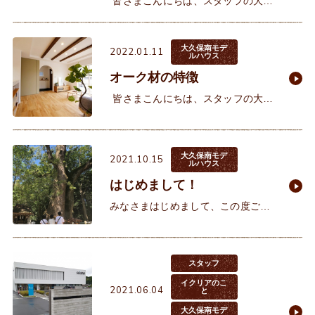
皆さまこんにちは、スタッフの大西
です^^ 前回・前々回と無垢材の特徴
についてお話をしてまいりました
が、今回はアカシア材の特徴につい
大久保南モデ
2022.01.11
ルハウス
てお話を
オーク材の特徴
皆さまこんにちは、スタッフの大西
です^^前回の投稿では【パイン材の
特徴】についてお話しました。今回
はオーク材の特徴をお話させていた
大久保南モデ
2021.10.15
だきます😊&nbs
ルハウス
はじめまして！
みなさまはじめまして、この度ご縁
があり、イクリアメンバーとなりま
した小泊（こどまる）です。私は、
明石生まれの明石育ちで、3人の子
スタッフ
育て真っ最中の昭和生まれです！&
イクリアのこ
2021.06.04
と
大久保南モデ