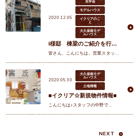
見学会
モデルハウス
2020.12.05
イクリアのこ
と
大久保南モデ
ルハウス
I様邸 棟梁のご紹介を行い
ました♪
皆さん、こんにちは。営業スタッフ
の西野です。 先日、お日柄の良い日
にI様の上棟があり、当日はお仕事だ
ったので、改めて棟梁のご紹介を行
大久保南モデ
ルハウス
2020.05.30
いました♪I様のお
土地情報
■イクリア☆新規物件情報■
こんにちは♪スタッフの中野で
す。 本日は、新規分譲地をご紹介
いたします♪ ■イクリアタウン高丘
全2区画■
NEXT