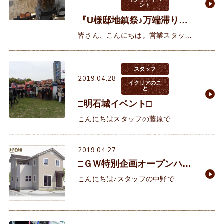
ント
『U様邸地鎮祭♪万端滞りな
く終わりました♪』明石市・
皆さん、こんにちは。営業スタッフ
西区 注文住宅
の西野です。 『平成』も今日で最後
です！明日から『令和』元年で
す！ TV番組も改元カウントダウン
スタッフ
2019.04.28
とか、NHK
イクリアのこ
と
□明石城イベント□
こんにちはスタッフの藤原で
す！ GW皆さんいかがお過ごしです
か本日、明石城では肉フェスタが開
2019.04.27
催されているようです！ ブログ用に
□ＧＷ特別企画オープンハウ
こっそりお店を
ス□
こんにちは♪スタッフの中野で
す。 いよいよＧＷ突入ですね♪「今
朝の電車は空いてんだろうな？」と
思いきや、結構混んでいてびっくり