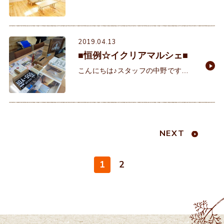
月もなかばになり暖かくなってきて
外にお出かけしやすい時期になって
きましたね♪ 家族でお出かけついで
にイクリ
2019.04.13
■恒例☆イクリアマルシェ■
こんにちは♪スタッフの中野です。
昨日、4/12（金）、当社2階のショ
ールームにて『イクリアマルシェ』
を開催いたしました(^O^)
／ countrysy
NEXT
1
2