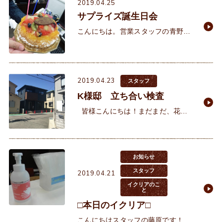
しました。 &
2019.04.25
サプライズ誕生日会
こんにちは。営業スタッフの青野で
す(^^)/私事ではありますが、本日
は、な・な・なんと！！36歳の誕生
日を迎えました～(^^♪・・・興味な
いですよね(^_^;)
2019.04.23
スタッフ
K様邸 立ち合い検査
皆様こんにちは！まだまだ、花粉
と奮闘中の営業部、土井で
す・・・。 本日も前回のブログに続
き、建替えのお客様のお施主様検査
に行っ
お知らせ
スタッフ
2019.04.21
イクリアのこ
と
□本日のイクリア□
こんにちはスタッフの藤原です！ Ｐ