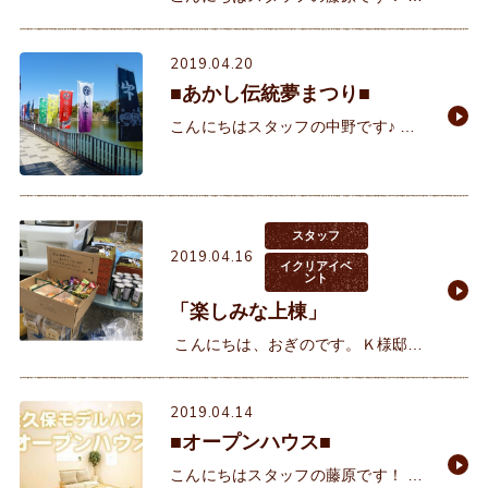
Ｍ2.5がたくさん飛散していますが
皆さま体調いかがでしょうか。私は
2019.04.20
喉をやられてしまいました((+_+))恐
■あかし伝統夢まつり■
るべしＰＭ
こんにちはスタッフの中野です♪ 平
成も残すところあと10日。5/1から
「令和」という新たな時代の幕が開
けます！！ そして明石は市制100
年。
スタッフ
2019.04.16
イクリアイベ
ント
「楽しみな上棟」
こんにちは、おぎのです。Ｋ様邸の
まちにまった棟上げです。桜も少し
のこる穏やかななかで大工さん達も
2019.04.14
作業のしやすい日和です。本日は大
■オープンハウス■
工8人で朝から開始し
こんにちはスタッフの藤原です！ 4