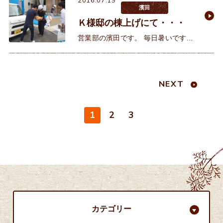
2016.07.19
濱田
Ｋ様邸の棟上げにて・・・
営業部の濱田です。 毎日暑いですね
～(+o+)先日、Ｋ様の棟上げに立ち
会って参りました。 お施主様のご
主人様と棟梁の顔合わせ。ご
NEXT
1
2
3
カテゴリー