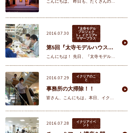
会』開催中です！
こんにちは。 昨日も、たくさんのお
客様にご来場いただいた大久保モデ
ルハウス『特別内覧会』。本日も13
時より開催して、暑い中続々とご来
場いただき賑わって
『太寺モデル
プロジェク
2016.07.30
ト』イクリア×
マザープラス
第5回『太寺モデルハウス☆
おうち計画プロジェク
こんにちは！ 先日、『太寺モデルハ
ト』！
ウス☆おうち計画プロジェクト』の
第5回打ち合わせを行いました！ 今
回は『お風呂・キッチン・トイレ・
イクリアのこ
2016.07.29
と
洗面』に
事務所の大掃除！！
皆さん、こんにちは。本日、イクリ
アでは皆で事務所の棚や倉庫の大掃
除をしました！ 倉庫を整理して、
要らない物をどんどんどんどん集
イクリアイベ
2016.07.28
ント