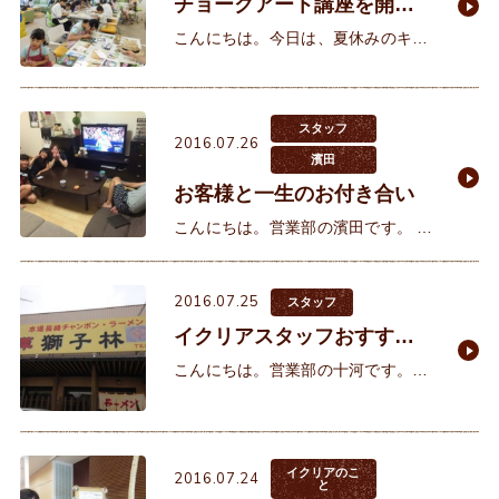
チョークアート講座を開催
しました！
こんにちは。今日は、夏休みのキッ
ズイベント企画『チョークアート講
座』をイクリアにて開催しました！
明石ケーブルテレビからは取材も入
スタッフ
って、賑やかに始まりましたよ。
2016.07.26
濱田
お客様と一生のお付き合い
こんにちは。営業部の濱田です。 先
日は平成20年にお引渡ししたＫ様の
ご自宅にアフターサービスに行って
2016.07.25
来ました。約8年前にお引渡しした
スタッフ
お客様でしたが、い
イクリアスタッフおすすめ
のお店
こんにちは。営業部の十河です。巷
ではポケモンＧＯが大流行のようで
すが・・・残念ながら、通勤中に歩
きスマホをしている人をよく見かけ
るようになりました(+o+)皆さ
イクリアのこ
2016.07.24
と