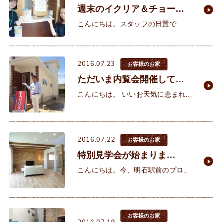
週末のイクリア＆チョーク
アートのお知らせ
こんにちは。スタッフの日置で
す。 本日は、12組のお客様にご来
店予約をいただいております（●＾o
＾●）暑い中、足を運んで下さって
2016.07.23
お客様のお家
いただき、本当に有難う
ただいま内覧会開催してお
ります！
こんにちは。 いいお天気に恵まれま
した！！ 今日・明日（7/23・24）
の2日間、ご施主様のご厚意により
『完成内覧会』を開催しておりま
2016.07.22
す！
お客様のお家
特別見学会が始まりま
す！！
こんにちは。今、明石駅前のプロジ
ェクトがどんどん進んでいる中、 明
石市って、知れば知るほどとっても
いい街だなぁ～と感じる今日この頃
です（●＾o＾●）
お客様のお家