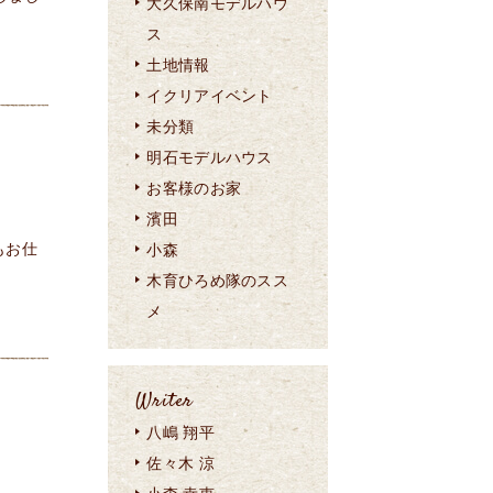
大久保南モデルハウ
ス
土地情報
イクリアイベント
未分類
明石モデルハウス
お客様のお家
濱田
もお仕
小森
木育ひろめ隊のスス
メ
Writer
八嶋 翔平
佐々木 涼