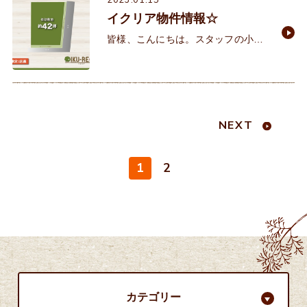
2023.01.15
れ、朝からポカポカ陽
イクリア物件情報☆
皆様、こんにちは。スタッフの小森
です。 本日は、おすすめの物件をご
紹介いたします。 イクリアタウン
大蔵本町 ■山陽電鉄
NEXT
1
2
カテゴリー