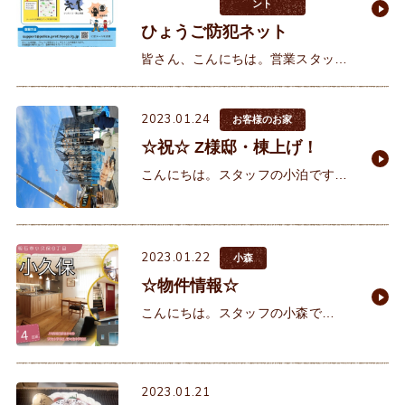
ント
ひょうご防犯ネット
皆さん、こんにちは。営業スタッフ
の西野です。先日からニュースで話
題の連続強盗事件。怖いですよ
2023.01.24
ね…。明石でここまで大きな事件が
お客様のお家
起こるとは思えませんが（起こって
☆祝☆ Z様邸・棟上げ！
ほし
こんにちは。スタッフの小泊です。
先日よき日にZ様邸の棟上げを行い
ました🏠Z様より、大工さんとレッ
カーの運転手さんに、心のこもった
2023.01.22
素敵な差し入れと、お持ち帰りのお
小森
☆物件情報☆
こんにちは。スタッフの小森で
す。 本日は、イクリア物件情報をご
紹介します。 イクリアタウン小久
保 全4区画 明石市小久保6丁目■J
2023.01.21