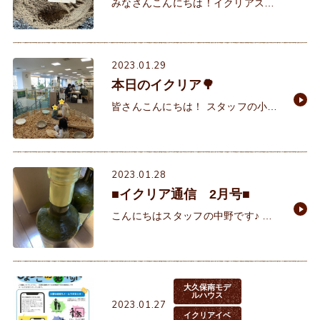
みなさんこんにちは！イクリアスタ
ッフの秋村です。 担当を務めさせて
頂いておりますT様邸の地鎮祭が先
日執り行われました！ T様とは昨年
2023.01.29
晩夏に初めてお
本日のイクリア🌳
皆さんこんにちは！ スタッフの小森
です。寒い日が続きますね。体調管
理にはご用心下さい。 本日のイク
リアは、午前中よりたくさんのお
2023.01.28
■イクリア通信 2月号■
こんにちはスタッフの中野です♪ こ
こ数日の日本列島は凄まじい寒波到
来！！普段は温暖といわれる明石市
ですが、類に漏れず雪が降ることも
珍しくない日々。皆さ
大久保南モデ
ルハウス
2023.01.27
イクリアイベ