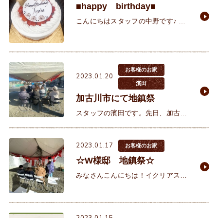
■happy birthday■
こんにちはスタッフの中野です♪ 冬
の寒さもいよいよ大詰め！皆さまい
かがお過ごしでしょうか。天気予報
によると25日辺りに寒波到来予定だ
そう。皆さまご準備
お客様のお家
2023.01.20
濱田
加古川市にて地鎮祭
スタッフの濱田です。先日、加古川
でお客様の地鎮祭に参加させていた
だきました。奥様のご実家も無垢の
2023.01.17
フローリングを使っておられ自然素
お客様のお家
材の良さはご存じでした。自分たち
☆W様邸 地鎮祭☆
みなさんこんにちは！イクリアスタ
ッフの秋村です。 本日、担当させて
頂いておりますW様邸の地鎮祭を執
り行いました♪幸いお天気にも恵ま