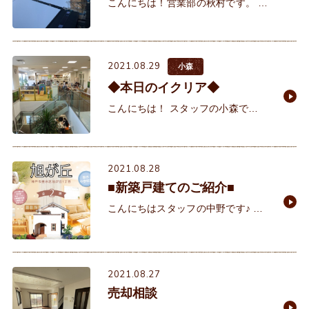
こんにちは！営業部の秋村です。 明
日から9月！早い！！子供の頃は、
大人の言う『1年があっという間』
という言葉にピンとこなかったです
2021.08.29
が、いざ30代になっ
小森
◆本日のイクリア◆
こんにちは！ スタッフの小森で
す。 先日から、風が少し涼しくなっ
てきましたね。 木陰にいると風が気
持ちよく感じます。 暑
2021.08.28
■新築戸建てのご紹介■
こんにちはスタッフの中野です♪ 梅
雨も明け、お盆も終わり、本来なら
ば涼しい秋を満喫しているところな
のですが連日の猛暑日！！皆様いか
がおすごしでしょうか
2021.08.27
売却相談