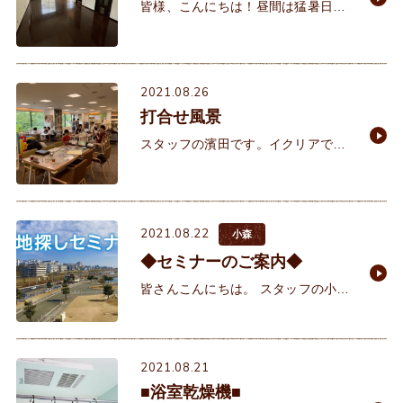
皆様、こんにちは！昼間は猛暑日が
続いておりますが夜は少しだけ過ご
しやすい季節になってきました
ね。 さて先日、ちょうど1年前に私
が仲介させて
2021.08.26
打合せ風景
スタッフの濱田です。イクリアでは
週末になるとたくさんのご家族が打
ち合わせにお越しになります。皆様
新しい新居の為に真剣そのもので
す。イクリアではお引渡し前のお客
2021.08.22
小森
様
◆セミナーのご案内◆
皆さんこんにちは。 スタッフの小森
です。 今回は、セミナーのご案内を
したいと思います。 土地探しセミナ
ー9月5日（日） 10：00
2021.08.21
■浴室乾燥機■