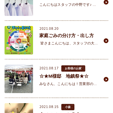
こんにちはスタッフの中野です♪ も
しや梅雨は明けていなかったのでし
ょうか？というくらい毎日毎日本当
に良く降りますが、皆様いかがお過
ごしでしょうか。&n
2021.08.20
家庭ごみの分け方・出し方
皆さまこんにちは、スタッフの大西
です^^神戸市にはワケトンBOOKと
いう家庭ごみのルールブックがある
のをご存知でしょうか😊 &
2021.08.17
お客様のお家
☆★M様邸 地鎮祭★☆
みなさん、こんにちは！営業部の秋
村です。 先日担当のM様の地鎮祭に
参加させて頂きました！現在は以前
に当社で建てられた持家にお住まい
2021.08.15
なのですが、自然の風
小森