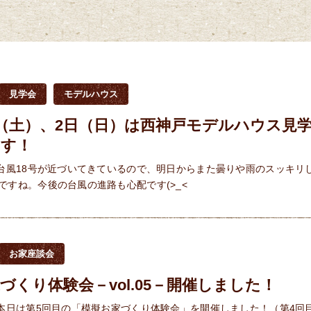
見学会
モデルハウス
日（土）、2日（日）は西神戸モデルハウス見
ます！
 台風18号が近づいてきているので、明日からまた曇りや雨のスッキリ
ですね。今後の台風の進路も心配です(>_<
お家座談会
づくり体験会－vol.05－開催しました！
 本日は第5回目の「模擬お家づくり体験会」を開催しました！（第4回