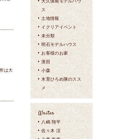
大久保南モデルハウ
ス
土地情報
イクリアイベント
未分類
明石モデルハウス
お客様のお家
濱田
所は大
小森
木育ひろめ隊のスス
メ
Writer
八嶋 翔平
佐々木 涼