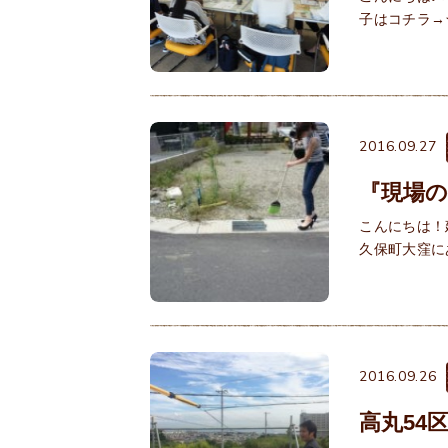
子はコチラ→
2016.09.27
『現場
こんにちは！
久保町大窪に
2016.09.26
高丸54