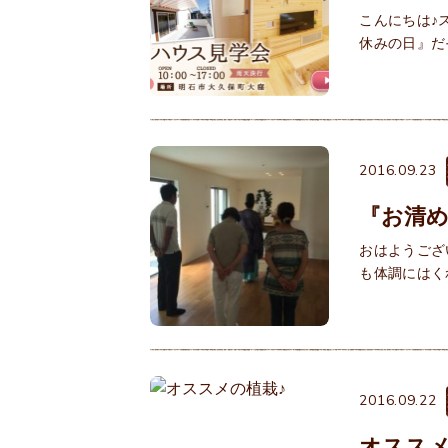
こんにちは♪
休みの日』だ
2016.09.23
『お清
おはようござ
も体調にはく
2016.09.22
オススメ