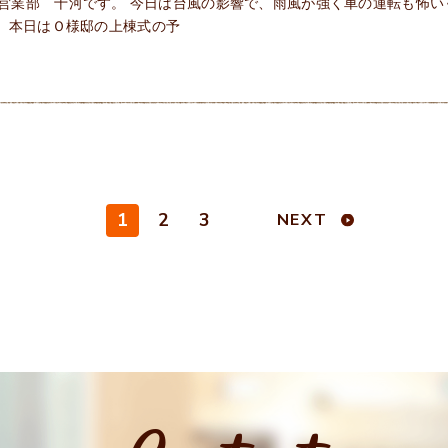
営業部 十河です。 今日は台風の影響で、雨風が強く車の運転も怖い
+)) 本日はＯ様邸の上棟式の予
1
2
3
NEXT