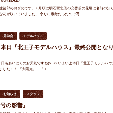
建築部のおぎのです。 6月頃に明石駅北側の交番前の花壇に名前の知
な花が咲いていました。 余りに素敵だったので写
見学会
モデルハウス
よ本日『北王子モデルハウス』最終公開とな
！
今日もあいにくのお天気ですね(>_<) いよいよ本日『北王子モデルハウ
ました！！ 『太陽光』＋『エ
お知らせ
スタッフ
6号の影響』