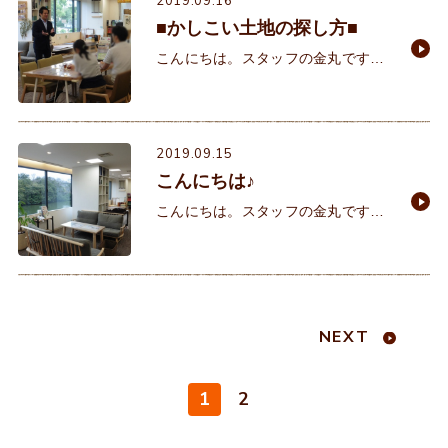
2019.09.16
■かしこい土地の探し方■
こんにちは。スタッフの金丸です♪
今日はイクリアでは定期的に行って
いるスタッフによるセミナーを開
催。2回/月のペースで、当社2階の
ショールームにてマイホームについ
2019.09.15
こんにちは♪
こんにちは。スタッフの金丸です♪
最近は涼しい風も吹き始めて過ごし
やすくなってきましたね♪店舗前の
池に住んでいるアヒルも快適そうで
す♪さて、本日のイクリアは昨日に
NEXT
1
2