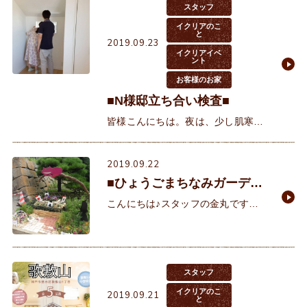
り、2階からの景色がもの凄く素敵
スタッフ
な立地になります♪
イクリアのこ
と
2019.09.23
イクリアイベ
ント
お客様のお家
■N様邸立ち合い検査■
皆様こんにちは。夜は、少し肌寒く
なってきましたね。季節の変わり目
は、体調を崩しやすいので、お気を
2019.09.22
つけ下さいませ。 さて、先日、お
■ひょうごまちなみガーデン
引渡し前の
ショー■
こんにちは♪スタッフの金丸です。
本日はイクリアの前にある明石公園
にてガーデンショーが開催されてい
たので、早速行ってきました(^^) ま
るで不思議の国の
スタッフ
イクリアのこ
2019.09.21
と