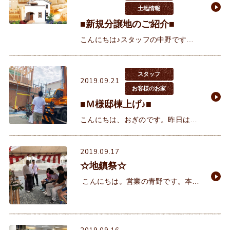
土地情報
■新規分譲地のご紹介■
こんにちは♪スタッフの中野です。
本日は新物件のお知らせです！！滅
多にでない歌敷山で5区画分譲開始
です♪↓↓↓■神戸市垂水区歌敷山1丁目
スタッフ
2019.09.21
■ＪＲ舞子駅徒歩14分■山
お客様のお家
■Ｍ様邸棟上げ♪■
こんにちは、おぎのです。昨日はM
様邸の棟上げでした。 お昼ごろに
現地でお客様と一緒に工事を見学し
2019.09.17
始めた時も青空がのぞいていました
☆地鎮祭☆
が帰り際にはちょっと
こんにちは。営業の青野です。本日
は、K様邸の地鎮祭を行いました
(^^)/この日はお日柄もよく、青空が
綺麗で気持ちの良い日でした♪ お写
真はお客様に