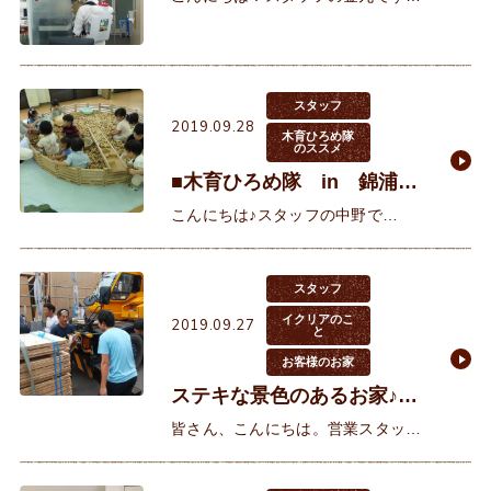
先日イクリアに除草剤が届きまし
た。初めて見た私はその大きさにビ
ックリ！せっかくなので、スタッフ
青野に担いでもらいました。重そう
スタッフ
で
2019.09.28
木育ひろめ隊
のススメ
■木育ひろめ隊 in 錦浦子
育て支援様■
こんにちは♪スタッフの中野で
す。 昨日は朝から錦浦子育て支援
様のご依頼で、木の玉プールと積み
木を携えて訪問いたしました(*’▽’)
スタッフ
スタッフ
イクリアのこ
2019.09.27
と
お客様のお家
ステキな景色のあるお家♪Y
様上棟おめでとうございま
皆さん、こんにちは。営業スタッフ
す♪播磨町・稲美町・加古
の西野です。 先日、Y様の上棟を行
いました♪Y様の土地は少し高台にあ
川 注文住宅