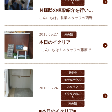
と
Ｎ様邸の棟梁紹介を行いま
した♪
こんにちは。営業スタッフの西野で
す。先日Ｎ様の棟梁紹介を行いまし
た♪ 棟梁紹介の後は今、このタイミ
2018.05.27
ングでしか描けないお家への想いを
未分類
家族みんなで描きこみ
本日のイクリア
こんにちは！スタッフの藤原で
す。今回、受付にアロマディフーザ
ーを設置することになりました！そ
れがこちら↓ アロマの香りはその名
見学会
モデルハウス
スタッフ
2018.05.26
イクリアのこ
と
未分類
■本日のイクリア■