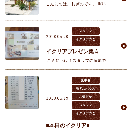
こんにちは、おぎのです。 IKU-
REARはご契約いただいたお客様に
プランナーが専属で一人付きま
す。 建物が着工するまでには幾度も
打ち合わせ
スタッフ
2018.05.20
イクリアのこ
と
イクリアプレゼン集☆
こんにちは！スタッフの藤原で
す。 本日はイクリアの「プラン集」
↓↓についてご紹介します！！ こち
らはお客様がお家の間取りをどう
見学会
モデルハウス
お知らせ
2018.05.19
スタッフ
イクリアのこ
と
■本日のイクリア■