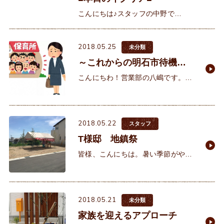
こんにちは♪スタッフの中野で
す。 先日、イクリア2階のショール
ームの設備入替がありました♪（入
2018.05.25
替前の様子）洗面とお風呂が撤去さ
未分類
れていきます
～これからの明石市待機児
童問題～来年には、解消さ
こんにちわ！営業部の八嶋です。タ
れる！？
イトル通り明石市は、現在待機児童
問題が深刻化しております。神戸新
聞によると明石市の人口増加で7年
2018.05.22
連続増で586人になり昨年より3
スタッフ
T様邸 地鎮祭
皆様、こんにちは。暑い季節がやっ
てまいりましたね。 先日私は、T様
邸の地鎮祭に行ってまいりまし
た！ &n
2018.05.21
未分類
家族を迎えるアプローチ