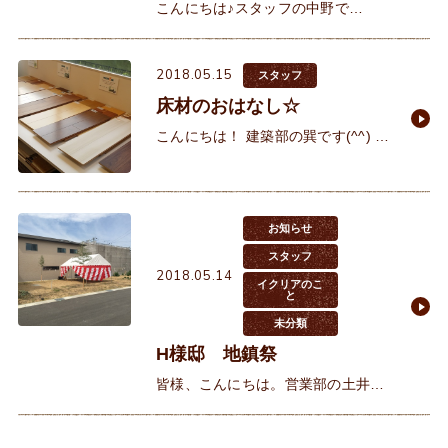
こんにちは♪スタッフの中野で
す。 本日のイクリアは、朝からたく
さんのお客様で賑わっております!
2018.05.15
(^^)! 午後も、ショールームは満席で
スタッフ
す♪あ
床材のおはなし☆
こんにちは！ 建築部の巽です(^^) 家
づくりの流れとしては、間取りを組
み立てていくのがスタートですがそ
の後は外装、内装と色味・素材など
を決
お知らせ
スタッフ
2018.05.14
イクリアのこ
と
未分類
H様邸 地鎮祭
皆様、こんにちは。営業部の土井で
す。 先日はH様の地鎮祭に参加させ
てもらいました！H様とは色々とご