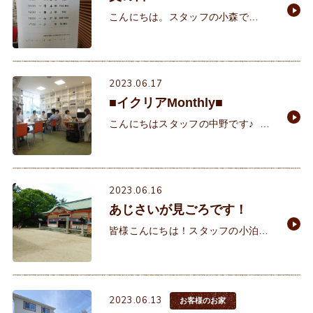
こんにちは。スタッフの小森で
す。 6月18日（日）本日は父の日で
すね。5月の母の日は街中が母の日
のイベントを行っているのですが、
6月の父の日は、影が薄
2023.06.17
■イクリアMonthly■
こんにちはスタッフの中野です♪ 昨
日今日と梅雨の合間の晴れ間。明石
は連日晴れていますが皆さまいかが
お過ごしでしょうか。私はといいま
すと、半
2023.06.16
あじさいが見ごろです！
皆様こんにちは！スタッフの小泊で
す。今週末は梅雨の中休みでいいお
天気になりそうなので、私はちょっ
とテンションがあがっている今日こ
の頃、皆様いかがお過ごしでしょう
2023.06.13
お客様のお家