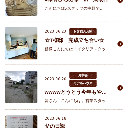
育て学習室様■
こんにちは♪スタッフの中野で
す。 2023年5月8日、新型コロナが5
類以降して1ヵ月半が経ちました。
街ゆく人の多さ、観光地の賑わい、
2023.06.23
お客様のお家
海外旅行の解禁など
☆T様邸 完成立ち合い☆
皆様こんにちは！イクリアスタッフ
の秋村です。 先日、T様邸の完成立
ち合いに同席致しました。 養生が
取れてから初めて中に入られるの
見学会
2023.06.20
モデルハウス
wwwwとうとう今年もやっ
てきました…wwww
皆さん、こんにちは。営業スタッフ
の西野です。タイトルの通り、今年
もやってきましたこの時期これから
2023.06.18
の毎月イベント…。ザ・『草抜き』
父の日🌺
です。この１年間寝かしていた雑草