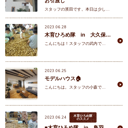
お引渡し
スタッフの濱田です。本日は少し天
候が悪かったのですが、ご契約いた
だいて約1年。F様邸のいよいよ鍵渡
2023.06.28
し式です。ご実家も無垢材の床を使
木育ひろめ隊 in 大久保子
ったお家でそこで育った奥様。自
育て学習室様
こんにちは！スタッフの武内で
す。 日に日に気温が上がり夏が迫っ
て来ているなと実感しております。
とうとう私の自宅もクーラーの力を
借りてしましました。毎年
2023.06.25
モデルハウス🏠
こんにちは。スタッフの小森で
す。 6月最終日曜日ですね。朝から
湿度も高く、蒸し暑くなっておりま
す。水分補給を忘れずに！！ イクリ
アでは、新し
木育ひろめ隊
2023.06.24
のススメ
■木育ひろめ隊 in 鳥羽子