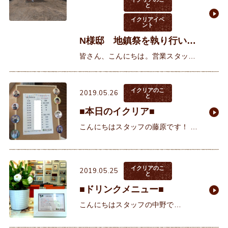
と
イクリアイベ
ント
N様邸 地鎮祭を執り行いま
した♪
皆さん、こんにちは。営業スタッフ
の西野です。先日、N様邸の地鎮祭
を執り行いました♪最高に天気も良
く、暑いくらいの地鎮祭日和でした
イクリアのこ
2019.05.26
と
♪ &nb
■本日のイクリア■
こんにちはスタッフの藤原です！ 本
日、イクリアでは12組のお客様をお
迎えしております。たくさんの方に
ご来店いただきとても嬉しです(*´▽
イクリアのこ
2019.05.25
｀*)お客様と
と
■ドリンクメニュー■
こんにちはスタッフの中野で
す。 昨日に引き続き今日も暑い一