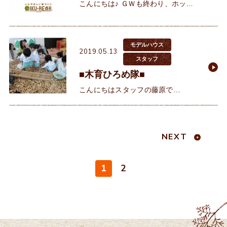
こんにちは♪ ＧＷも終わり、ホッと
一息のママさんも、次は夏休みに
戦々恐々でしょうか？ パパや子供
はゆっくりできる大型連休。ですが
モデルハウス
2019.05.13
スタッフ
■木育ひろめ隊■
こんにちはスタッフの藤原で
す！！ 本日は『木育ひろめ隊』の活
動をみつばこども園でしてまいりま
した！☆楽しそうに遊んでいる様子
NEXT
に癒されます(^^♪木の感
1
2