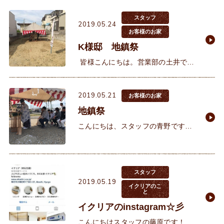
日となりそうですね～ なんと本日
豊岡では35℃との予報が出
スタッフ
2019.05.24
お客様のお家
K様邸 地鎮祭
皆様こんにちは。営業部の土井で
す。 先日、K様邸の地鎮祭に参加し
てきました！ 初めてご来店頂いた
2019.05.21
時は既にお子様が小学
お客様のお家
地鎮祭
こんにちは、スタッフの青野です。
ゴールデンウィークも終わり、梅雨
に入る前のこの時季、服装も軽やか
になってとても動きやすいですね。
風も気持ちよく、イイ季節ですね。
スタッフ
2019.05.19
イクリアのこ
と
イクリアのinstagram☆彡
こんにちはスタッフの藤原です！ 少