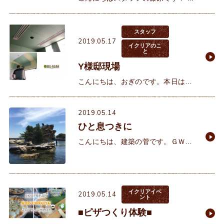
しづつ気温が上がって暑い💦と感じ
る日も多くなってきましたね。 受付
の席は外を歩く人が見えますが、ち
スタッフ
2019.05.17
らほら半
イクリアのこ
と
Y様邸現場
こんにちは、おぎのです。本日はY
様邸の現場に行ってきました。大工
工事が終わり、クロス工事中です。
2019.05.14
パテをしごきながら壁面を平滑にし
ひと息つきに
て行きます。この工程が仕上がりの
こんにちは、建築の菅です。ＧＷが
終わって１週間、そろそろ日常の生
活に慣れましたでしょうか？私は大
型連休ではなかったものの、お休み
中にふらっと淡路島へ。
イクリアイベ
2019.05.14
ント
■ピザつくり体験■