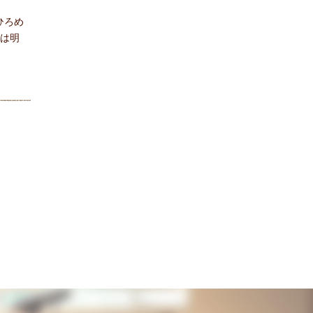
ひろめ
には明