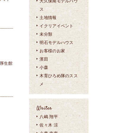
大久保南モデルハウ
ス
土地情報
イクリアイベント
未分類
明石モデルハウス
お客様のお家
濱田
厚生館
小森
木育ひろめ隊のスス
メ
Writer
八嶋 翔平
佐々木 涼