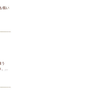
も低い
違う
き、会