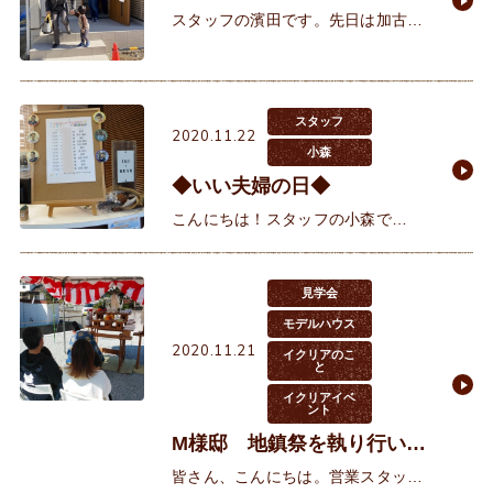
スタッフの濱田です。先日は加古川
市で建築頂いたK様邸の完成立ち合
いがありました。K様とはお会いし
て1年2か月いよいよお引渡しです。
打合せでお会いすることが無くな
スタッフ
2020.11.22
小森
◆いい夫婦の日◆
こんにちは！スタッフの小森で
す。 本日11月22日は、いい夫婦の
日です。日本中の夫婦にいっそう素
敵な関係を築いてもらいたいとの想
見学会
いから、通産省と余暇開
モデルハウス
2020.11.21
イクリアのこ
と
イクリアイベ
ント
M様邸 地鎮祭を執り行いま
した♪
皆さん、こんにちは。営業スタッフ