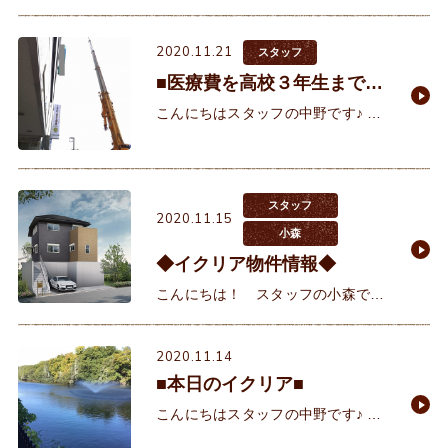
の西野です。先日、お日柄の良い日
にM様の地鎮祭を行ってきました♪販
2020.11.21
売と同時にご契約して頂いたM様で
スタッフ
すが、当時はまだ田んぼのままで
■医療費を高校３年生まで無
料に！？■
こんにちはスタッフの中野です♪ 昨
日の暖かさから一転。冬の気配が感
じられる気候となりましたが、皆様
いかがお過ごしでしょうか。 全国で
増えてき
スタッフ
2020.11.15
小森
◆イクリア物件情報◆
こんにちは！ スタッフの小森で
す。 帰宅の電車内で、読書をしてい
る方を見かけます。その影響で、隙
2020.11.14
間時間に読書を再開しようと思いま
■本日のイクリア■
した。まずは、読みかけ
こんにちはスタッフの中野です♪ 空
気が冷たく、冬に向かう感じが色濃