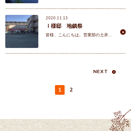
いここ数日。皆様いかがお過ごしで
しょうか。 イクリアではこの時
2020.11.13
Ｉ様邸 地鎮祭
皆様、こんにちは。営業部の土井で
す。上着が必須の季節になりまし
た。風邪などにはくれぐれもご注意
下さいませ！ さて先日Ｉ様邸の地鎮
祭に行ってまいりました
NEXT
1
2