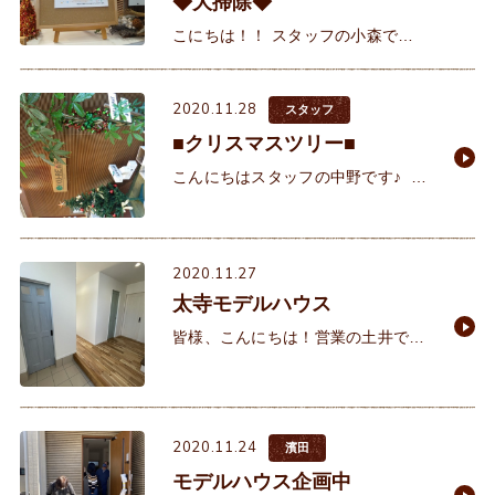
◆大掃除◆
こにちは！！ スタッフの小森で
す。 今年は、年末の大掃除を今から
開始しました。 と言っても、クリー
2020.11.28
ニング業者に換気扇掃除を依頼して
スタッフ
■クリスマスツリー■
こんにちはスタッフの中野です♪ 街
を歩くとクリスマスに関する情報が
あふれ出したこの頃。皆様いかがお
過ごしでしょうか？
2020.11.27
太寺モデルハウス
皆様、こんにちは！営業の土井で
す。だんだんと年末ムードが漂って
きましたね！ さて、この度、建築中
のモデルハウスに家具が入ったので
見に行ってきました！今
2020.11.24
濱田
モデルハウス企画中